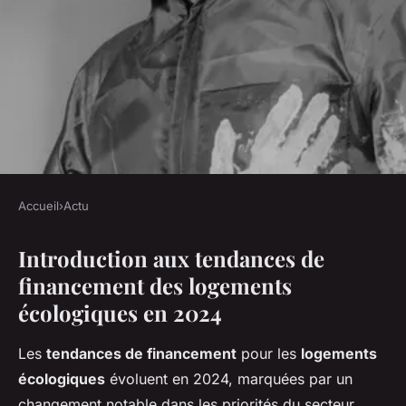
Accueil
›
Actu
ACTU
Introduction aux tendances de
Aperçu des Nouvelles
financement des logements
Perspectives de Financement
écologiques en 2024
des Logements Écologiques en
2024
Les
tendances de financement
pour les
logements
écologiques
évoluent en 2024, marquées par un
Tiago
•
4 décembre 2024
•
6 min de lecture
changement notable dans les priorités du secteur