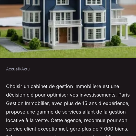
Accueil
›
Actu
ACTU
Cabinet gestion immobilière :
Choisir un cabinet de gestion immobilière est une
décision clé pour optimiser vos investissements. Paris
des services pour vos
Gestion Immobilier, avec plus de 15 ans d'expérience,
investissements
propose une gamme de services allant de la gestion
locative à la vente. Cette agence, reconnue pour son
Tiago
•
27 février 2025
•
5 min de lecture
service client exceptionnel, gère plus de 7 000 biens.