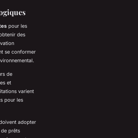
logiques
tes
pour les
’obtenir des
ovation
ent se conformer
nvironnemental.
urs de
es et
tations varient
ts pour les
 doivent adopter
 de prêts