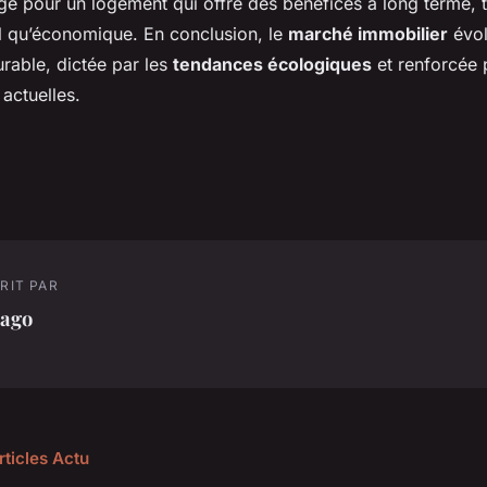
ge pour un logement qui offre des bénéfices à long terme, t
 qu’économique. En conclusion, le
marché immobilier
évol
urable, dictée par les
tendances écologiques
et renforcée 
actuelles.
RIT PAR
iago
rticles Actu