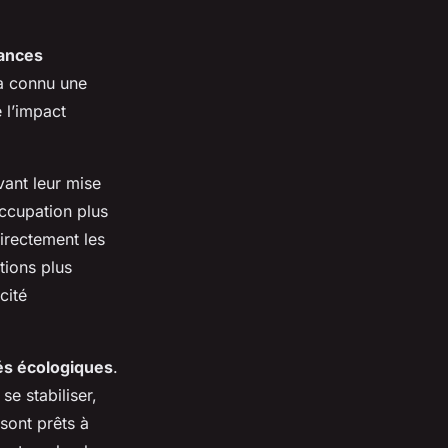
ances
 connu une
 l’impact
vant leur mise
occupation plus
irectement les
tions plus
cité
és écologiques
.
e stabiliser,
sont prêts à