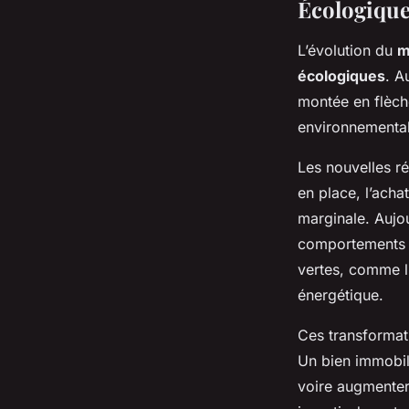
Écologiqu
L’évolution du
m
écologiques
. A
montée en flèche
environnemental 
Les nouvelles r
en place, l’acha
marginale. Aujou
comportements d
vertes, comme l’
énergétique.
Ces transformat
Un bien immobili
voire augmenter