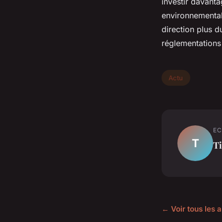
investir davanta
environnemental
direction plus d
réglementations 
Actu
EC
T
T
← Voir tous les a