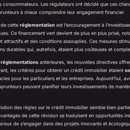
ques
es consommateurs. Les régulateurs ont décidé que ces cha
prunteurs à mieux comprendre leur engagement financier.
 de cette
réglementation
est l’encouragement à l’investiss
ques. Ce financement vert devient de plus en plus prisé, n
êt attractifs et des conditions assouplies. Ces mesures stimul
ns durables qui, autrefois, étaient plus coûteuses et compl
x
réglementations
antérieures, les nouvelles directives offre
nt, les critères pour obtenir un crédit immobilier étaient
s
cles pour les particuliers et les entreprises. Aujourd’hui, a
mprunteurs peuvent planifier leurs investissements de maniè
lution des règles sur le crédit immobilier semble bien partie
vantages de cette révision se traduisent en opportunités iné
ireux de s’engager dans des projets innovants et écologiqu