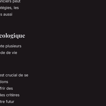
anciers peut
tégies, les
s aussi
cologique
te plusieurs
ode de vie
 est crucial de se
tions
frir des
es critères
re futur