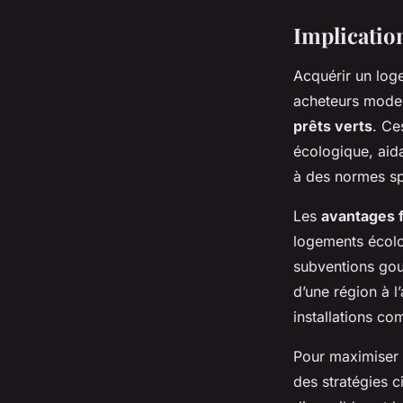
Implicatio
Acquérir un log
acheteurs moderne
prêts verts
. Ce
écologique, aida
à des normes spé
Les
avantages f
logements écolog
subventions gouv
d’une région à l
installations c
Pour maximiser 
des stratégies c