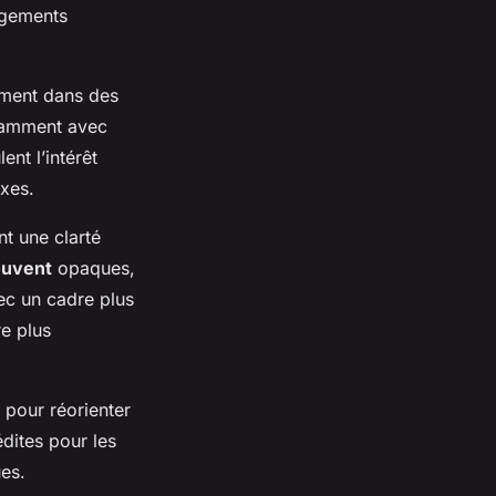
ngements
ement dans des
otamment avec
ent l’intérêt
exes.
nt une clarté
ouvent
opaques,
vec un cadre plus
re plus
 pour réorienter
dites pour les
es.