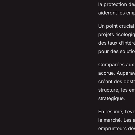
Logements Écologi
la protection d
aideront les em
Tiago
•
4 décembre 2024
•
4 min de lecture
Un point crucial
projets écologi
des taux d’intér
pour des solutio
Comparées au
accrue. Auparava
créant des obsta
structuré, les e
stratégique.
En résumé, l’évo
le marché. Les a
emprunteurs dés