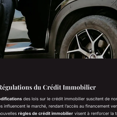
lles Règles du
Régulations du Crédit Immobilier
difications
des lois sur le crédit immobilier suscitent de 
our des
es influencent le marché, rendant l’accès au financement ver
nouvelles
règles de crédit immobilier
visent à renforcer la 