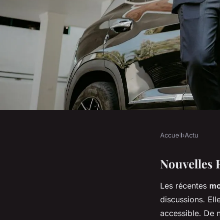
Accueil
›
Actu
ACTU
Découvrez les Nouve
Nouvelles 
Les récentes
mo
Crédit Immobilier p
discussions. Ell
accessible. De 