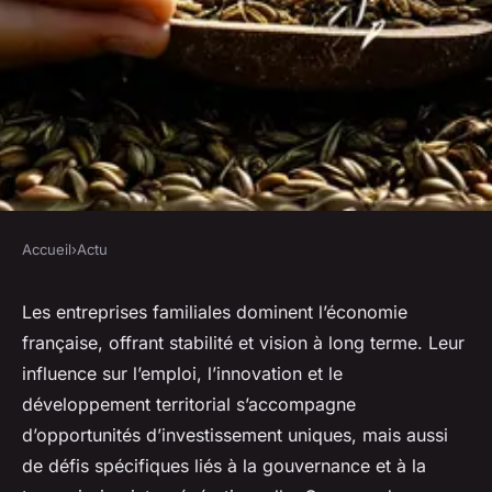
Accueil
›
Actu
ACTU
Investissement dans les
Les entreprises familiales dominent l’économie
française, offrant stabilité et vision à long terme. Leur
entreprises familiales : un
influence sur l’emploi, l’innovation et le
avenir durable
développement territorial s’accompagne
d’opportunités d’investissement uniques, mais aussi
Tiago
•
24 juillet 2025
•
9 min de lecture
de défis spécifiques liés à la gouvernance et à la