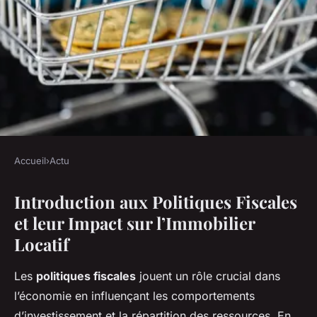
Accueil
›
Actu
ACTU
Introduction aux Politiques Fiscales
Les Effets des Politiques
et leur Impact sur l’Immobilier
Fiscales sur les
Locatif
Investissements en
Immobilier Locatif : Analyse et
Les
politiques fiscales
jouent un rôle crucial dans
Tendances
l’économie en influençant les comportements
d’investissement et la répartition des ressources. En