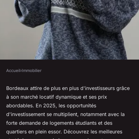
Accueil
›
Immobilier
IMMOBILIER
Investissement locatif à
Bordeaux attire de plus en plus d'investisseurs grâce
à son marché locatif dynamique et ses prix
bordeaux : découvrez les
abordables. En 2025, les opportunités
incontournables 2025
d'investissement se multiplient, notamment avec la
forte demande de logements étudiants et des
Tiago
•
11 mars 2025
•
3 min de lecture
quartiers en plein essor. Découvrez les meilleures