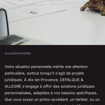
Accueil
›
Immobilier
IMMOBILIER
Notaire à Aix-en-Provence :
Votre situation personnelle mérite une attention
particulière, surtout lorsqu'il s'agit de projets
vos besoins, nos solutions !
juridiques. À Aix-en-Provence, DEFALQUE &
ALLEGRE s'engage à offrir des solutions juridiques
Tiago
•
10 mai 2025
•
4 min de lecture
personnalisées, adaptées à vos besoins spécifiques.
Que vous soyez un primo-accédant, un héritier, ou un