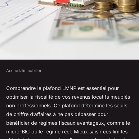
Accueil
›
Immobilier
IMMOBILIER
Plafond LMNP : guide rapide
Comprendre le plafond LMNP est essentiel pour
optimiser la fiscalité de vos revenus locatifs meublés
pour comprendre vos limites
non professionnels. Ce plafond détermine les seuils
fiscales
de chiffre d’affaires à ne pas dépasser pour
bénéficier de régimes fiscaux avantageux, comme le
Tiago
•
5 septembre 2025
•
7 min de lecture
micro-BIC ou le régime réel. Mieux saisir ces limites