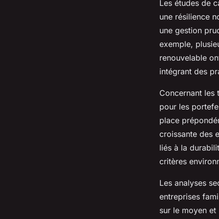
Les études de ca
une résilience 
une gestion prud
exemple, plusieu
renouvelable on
intégrant des pr
Concernant les t
pour les portefe
place prépondér
croissante des e
liés à la durabi
critères enviro
Les analyses sec
entreprises fami
sur le moyen et 