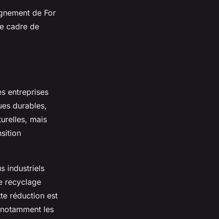
agnement de For
le cadre de
es entreprises
ues durables,
urelles, mais
sition
s industriels
e recyclage
te réduction est
e, notamment les