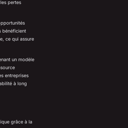
les pertes
opportunités
 bénéficient
le, ce qui assure
tenant un modèle
ssource
es entreprises
bilité à long
nique grâce à la