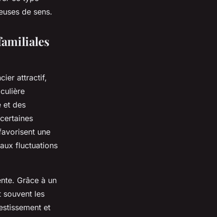
teuses de sens.
familiales
ier attractif,
iculière
e et des
certaines
favorisent une
 aux fluctuations
ente. Grâce à un
t souvent les
estissement et