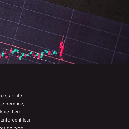
e stabilité
nce pérenne,
ique. Leur
renforcent leur
rer ce type