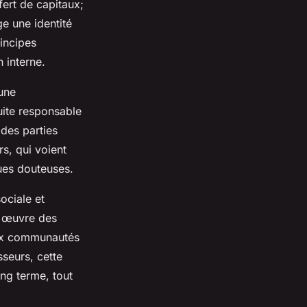
fert de capitaux;
ge une identité
rincipes
 interne.
une
uite responsable
 des parties
s, qui voient
ques douteuses.
ociale et
n œuvre des
 aux communautés
seurs, cette
ong terme, tout