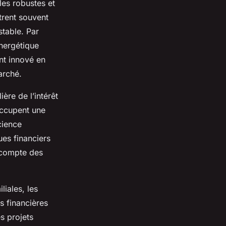
les robustes et
trent souvent
stable. Par
énergétique
nt innové en
arché.
ère de l’intérêt
occupent une
cience
ues financiers
t compte des
iales, les
s financières
s projets