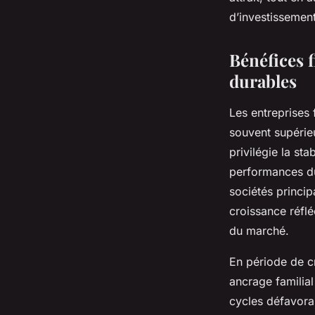
Tiago
•
17 octobre 2025
•
5 min de lecture
d’investissement
Bénéfices f
durables
Les entreprises 
souvent supérieu
privilégie la sta
performances du
sociétés princip
croissance réflé
du marché.
En période de cr
ancrage familial
cycles défavorab