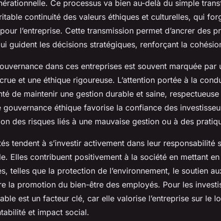
érationnelle. Ce processus va bien au-delà du simple trans
éritable continuité des valeurs éthiques et culturelles, qui for
 pour l’entreprise. Cette transmission permet d’ancrer des p
 guident les décisions stratégiques, renforçant la cohésion
a gouvernance dans ces entreprises est souvent marquée par 
rue et une éthique rigoureuse. L’attention portée à la cond
nté de maintenir une gestion durable et saine, respectueuse
 gouvernance éthique favorise la confiance des investisseur
ion des risques liés à une mauvaise gestion ou à des prati
tés tendent à s’investir activement dans leur responsabilité s
e. Elles contribuent positivement à la société en mettant e
s, telles que la protection de l’environnement, le soutien
e la promotion du bien-être des employés. Pour les investis
ble est un facteur clé, car elle valorise l’entreprise sur le l
tabilité et impact social.