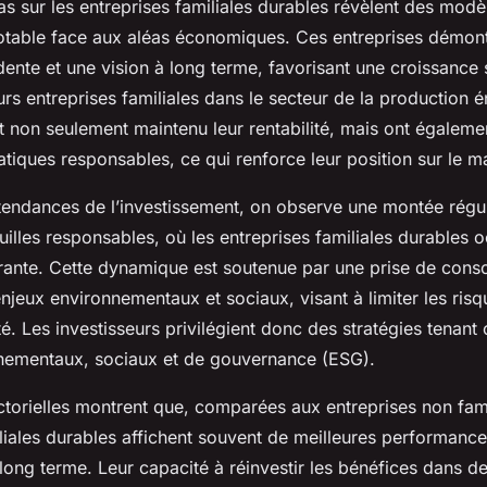
s sur les entreprises familiales durables révèlent des modè
notable face aux aléas économiques. Ces entreprises démon
ente et une vision à long terme, favorisant une croissance 
rs entreprises familiales dans le secteur de la production 
t non seulement maintenu leur rentabilité, mais ont égaleme
atiques responsables, ce qui renforce leur position sur le m
endances de l’investissement, on observe une montée réguli
uilles responsables, où les entreprises familiales durables 
ante. Cette dynamique est soutenue par une prise de cons
njeux environnementaux et sociaux, visant à limiter les risq
lité. Les investisseurs privilégient donc des stratégies tenan
nnementaux, sociaux et de gouvernance (ESG).
torielles montrent que, comparées aux entreprises non famil
liales durables affichent souvent de meilleures performance
long terme. Leur capacité à réinvestir les bénéfices dans de