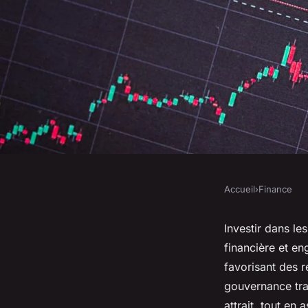
Accueil
›
Finance
FINANCE
Les avantages d'inve
Investir dans le
financière et en
entreprises familial
favorisant des 
gouvernance tran
attrait, tout en