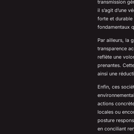
transmission gén
il s’agit d’une v
forte et durable
fondamentaux qui
Par ailleurs, l
transparence acc
reflète une volo
prenantes. Cette
ainsi une réduct
Enfin, ces socié
environnemental
actions concrète
locales ou encor
posture responsa
en conciliant ren