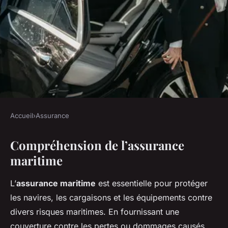
Accueil
›
Assurance
ASSURANCE
Compréhension de l’assurance
Assurance maritime : focus sur
maritime
les zones à haut risque
L’
assurance maritime
est essentielle pour protéger
Tiago
•
4 décembre 2024
•
6 min de lecture
les navires, les cargaisons et les équipements contre
divers risques maritimes. En fournissant une
couverture contre les pertes ou dommages causés