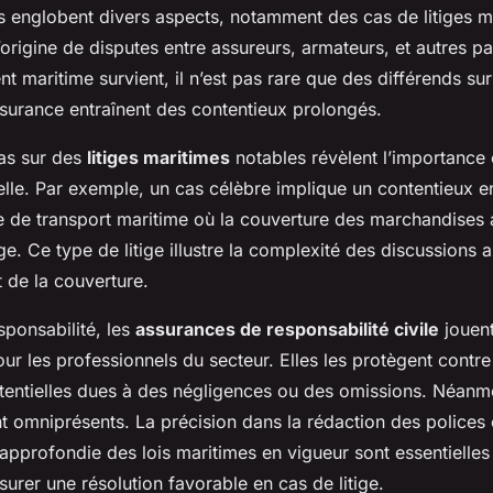
s englobent divers aspects, notamment des cas de litiges ma
’origine de disputes entre assureurs, armateurs, et autres pa
nt maritime survient, il n’est pas rare que des différends sur 
ssurance entraînent des contentieux prolongés.
as sur des
litiges maritimes
notables révèlent l’importance 
elle. Par exemple, un cas célèbre implique un contentieux e
se de transport maritime où la couverture des marchandises 
e. Ce type de litige illustre la complexité des discussions a
t de la couverture.
sponsabilité, les
assurances de responsabilité civile
jouent
r les professionnels du secteur. Elles les protègent contre
tentielles dues à des négligences ou des omissions. Néanmo
nt omniprésents. La précision dans la rédaction des polices 
pprofondie des lois maritimes en vigueur sont essentielles
ssurer une résolution favorable en cas de litige.