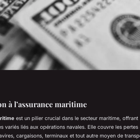
t droit : les
on à l’assurance maritime
ritime
est un pilier crucial dans le secteur maritime, offrant
onnaître
es variés liés aux opérations navales. Elle couvre les per
avires, cargaisons, terminaux et tout autre moyen de transp