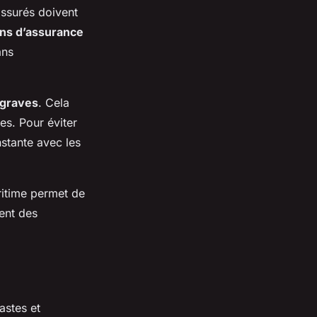
assurés doivent
ons d’assurance
ans
graves
. Cela
es. Pour éviter
nstante avec les
itime permet de
ment des
astes et