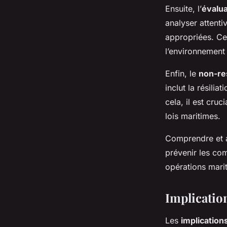
Ensuite, l’
évalua
analyser attenti
appropriées. Cet
l’environnement
Enfin, le
non-re
inclut la résili
cela, il est cru
lois maritimes.
Comprendre et 
prévenir les com
opérations mari
Implicatio
Les
implication