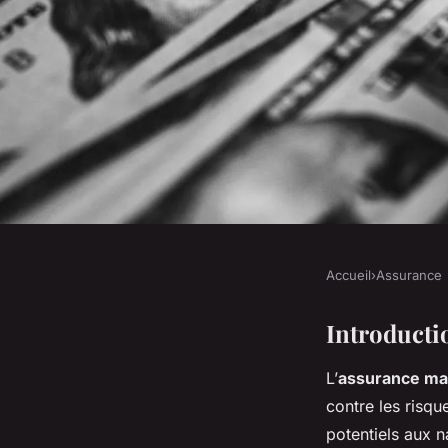
Accueil
›
Assurance
ASSURANCE
Assurance maritime e
Introducti
L’
assurance ma
règlementations à c
contre les risqu
potentiels aux n