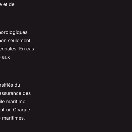
e et de
téorologiques
on seulement
erciales. En cas
s aux
rsifiés du
’assurance des
ile maritime
autrui. Chaque
s maritimes.