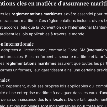
tions clés en matière d’assurance marit
ers les
règlementations maritimes
s’avère essentiel pour to
le transport maritime. Ces règlementations incluent divers
t
t accords, tels que la Convention de l’International Mariti
ardisent les lois applicables à travers le monde.
n internationale
 adoptées à l’international, comme le Code ISM (Internation
t cruciales. Elles renforcent la sécurité maritime et la pré
lles
règlementations maritimes
assurent que toutes les par
ormes uniformes, leur garantissant ainsi une certaine prévisi
nales
t, cependant, avoir ses propres lois applicables qui compl
cité d’une entreprise maritime à naviguer dans les eaux d’un
 de sa connaissance des
lois locales
. De ce fait, ajustemen
 législatives nationales sont indispensables pour toute acqui