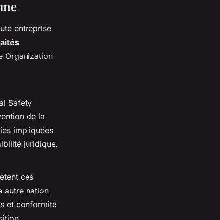
ime
ute entreprise
raités
me Organization
al Safety
vention de la
ties impliquées
bilité juridique.
ètent ces
e autre nation
ts et conformité
sition