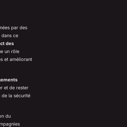
nnées par des
 dans ce
ct des
ue un rôle
es et améliorant
gements
r et de rester
 de la sécurité
on du
ompagnies