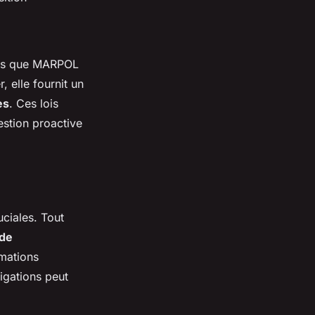
lles que MARPOL
, elle fournit un
es
. Ces lois
estion proactive
ciales. Tout
 de
rmations
igations peut