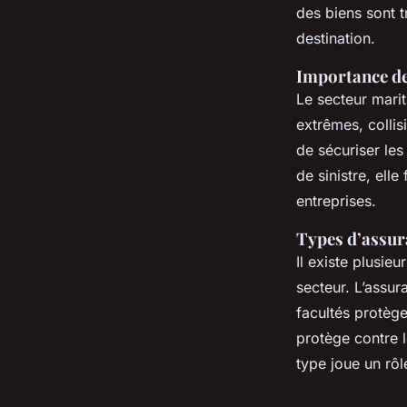
Tiago
•
4 décembre 2024
•
5 min de lecture
des biens sont t
destination.
Importance de
Le secteur mari
extrêmes, collisi
de sécuriser les
de sinistre, elle
entreprises.
Types d’assur
Il existe plusie
secteur. L’assu
facultés protège
protège contre 
type joue un rôl