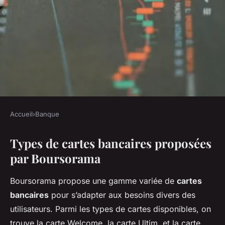
Accueil
›
Banque
BANQUE
Types de cartes bancaires proposées
Les cartes bancaires de
par Boursorama
Boursorama : comparatif
détaillé
Boursorama propose une gamme variée de
cartes
bancaires
pour s’adapter aux besoins divers des
Tiago
•
4 décembre 2024
•
6 min de lecture
utilisateurs. Parmi les types de cartes disponibles, on
trouve la carte Welcome, la carte Ultim, et la carte