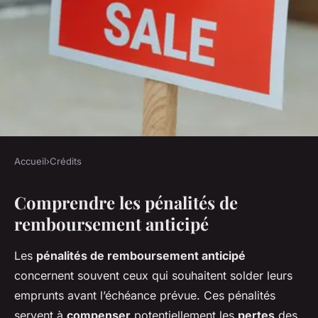
Accueil
›
Crédits
CRÉDITS
Comprendre les pénalités de
Ce que les banques ne vous
remboursement anticipé
disent pas sur les pénalités de
remboursement anticipé
Les
pénalités de remboursement anticipé
concernent souvent ceux qui souhaitent solder leurs
Tiago
•
4 décembre 2024
•
6 min de lecture
emprunts avant l’échéance prévue. Ces pénalités
servent à
compenser
potentiellement les
pertes
des